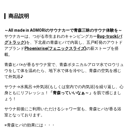
商品説明
～All made in AOMORIのサウナカーで青森三昧のサウナ体験を～
サウナカーは、つがる市生まれのキャンピングカー
Bug-truck(バ
グトラック)
を、下北産の青森ヒバで内装し、五戸町発のアウトド
アブランド
Phoenixrise(フェニックスライズ)
の薪ストーブを搭
載。
青森ヒバ※が香るサウナ室で、青森ボタニカルアロマ水でロウリュ
ウをして体を温めたら、地下水で体を冷やし、青森の空気を感じ
て外気浴♪
サウナ→水風呂→外気浴(もしくは室内での内気浴)を繰り返し、心
身ともにリフレッシュ！
「青森っていいなぁ～」
を肌で感じまし
ょう！  
サウナ前後にご利用いただけるシャワー室も、青森ヒバが香る浴
室となっております。
※青森ヒバの効果には・・・