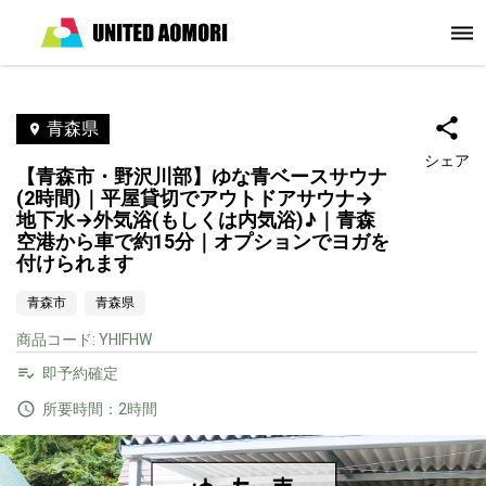
青森県
シェア
【青森市・野沢川部】ゆな青ベースサウナ
(2時間)｜平屋貸切でアウトドアサウナ→
地下水→外気浴(もしくは内気浴)♪｜青森
空港から車で約15分｜オプションでヨガを
付けられます
青森市
青森県
商品コード
:
YHIFHW
即予約確定
所要時間：2時間