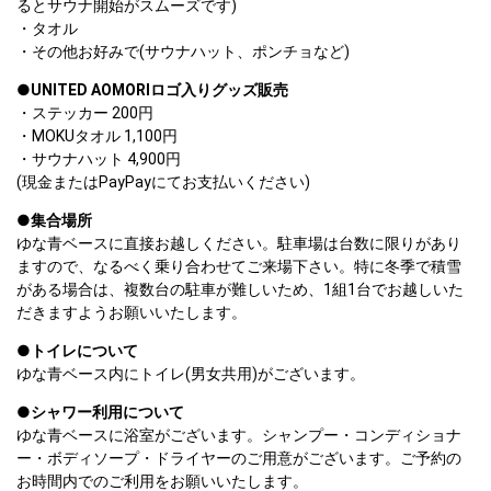
るとサウナ開始がスムーズです)
・タオル
・その他お好みで(サウナハット、ポンチョなど)
●UNITED AOMORIロゴ入りグッズ販売
・ステッカー 200円
・MOKUタオル 1,100円
・サウナハット 4,900円 

(現金またはPayPayにてお支払いください)
●集合場所
ゆな青ベースに直接お越しください。駐車場は台数に限りがあり
ますので、なるべく乗り合わせてご来場下さい。特に冬季で積雪
がある場合は、複数台の駐車が難しいため、1組1台でお越しいた
だきますようお願いいたします。
●トイレについて
ゆな青ベース内にトイレ(男女共用)がございます。
●シャワー利用について
ゆな青ベースに浴室がございます。シャンプー・コンディショナ
ー・ボディソープ・ドライヤーのご用意がございます。ご予約の
お時間内でのご利用をお願いいたします。